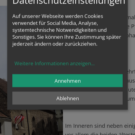
Auf unserer Webseite werden Cookies
Auf dem Gebiet des ehema
verwendet für Social Media, Analyse,
gelegen, war sie die erste 
systemtechnische Notwendigkeiten und
Funktion 1147 an St. Stepha
Sonstiges. Sie können Ihre Zustimmung später
jederzeit ändern oder zurückziehen.
Rektoratskirche.
Weitere Informationen anzeigen
...
Die heutige Kirche ist meh
ältesten Teile stammen aus
Annehmen
Größere Um- und Neubauten
Ablehnen
und 19. Jahrhundert dokume
Im Inneren sind neben ein
vor allem die beiden ältes