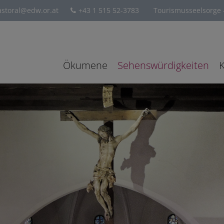
storal@edw.or.at
+43 1 515 52-3783
Tourismusseelsorge -
Ökumene
Sehenswürdigkeiten