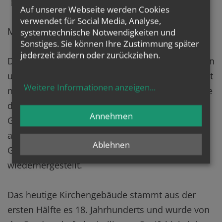
Gebiet des
Auf unserer Webseite werden Cookies
Römischen
verwendet für Social Media, Analyse,
Militärlagers Vindobona.
systemtechnische Notwendigkeiten und
Sonstiges. Sie können Ihre Zustimmung später
jederzeit ändern oder zurückziehen.
Die Kirche selbst soll von Kaiser Karl dem Großen
um 792 gegründet worden sein, was jedoch nicht
Weitere Informationen anzeigen
...
nachgewiesen ist. Erstmals wird 1137 eine Kirche
des heiligen Petrus in Wien urkundlich erwähnt.
Annehmen
Gegen Ende des 12. Jahrhunderts fiel die Kirche
an das
Schottenstift
. Im Jahr 1661 brannte das
Ablehnen
Gebäude aus und wurde nur notdürftig
wiederhergestellt.
Das heutige Kirchengebäude stammt aus der
ersten Hälfte es 18. Jahrhunderts und wurde von