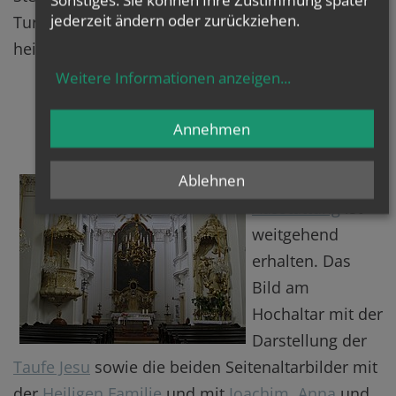
jederzeit ändern oder zurückziehen.
Turmansatz stellen die heilige Katharina und die
heilige Barbara (Bild) dar.
Weitere Informationen anzeigen
...
Annehmen
Ablehnen
Die barocke
Ausstattung
ist
weitgehend
erhalten. Das
Bild am
Hochaltar mit der
Darstellung der
Taufe Jesu
sowie die beiden Seitenaltarbilder mit
der
Heiligen Familie
und mit
Joachim
,
Anna
und