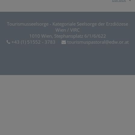
Tourismusseelsorge - Kategoriale Seelsorge der Erzdiözese
Wien / VIRC
1010 Wien, Stephansplatz 6/1/6/622
+43 (1) 51552 - 3783
tourismuspastoral@edw.or.at