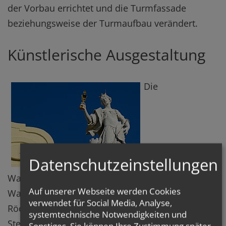
der Vorbau errichtet und die Turmfassade
beziehungsweise der Turmaufbau verändert.
Künstlerische Ausgestaltung
Die
Datenschutzeinstellungen
Wappenkartusche über dem Vorbau zeigt das
Auf unserer Webseite werden Cookies
Wappen des Burgherrn Philipp Ritter von
verwendet für Social Media, Analyse,
Rödderstahl († 1736). Die beiden großen
systemtechnische Notwendigkeiten und
Steinfiguren auf dem Dach neben dem
Sonstiges. Sie können Ihre Zustimmung später