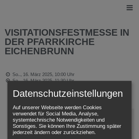
VISITATIONSFESTMESSE IN
DER PFARRKIRCHE
EICHENBRUNN
So.., 16. März 2025,
10:00 Uhr
So.., 16. März 2025,
11:30 Uhr
Datenschutzeinstellungen
Adresse:
Eichenbrunn
Auf unserer Webseite werden Cookies
verwendet für Social Media, Analyse,
systemtechnische Notwendigkeiten und
Sonstiges. Sie können Ihre Zustimmung später
Zustimmung erforderlich!
jederzeit ändern oder zurückziehen.
Bitte akzeptieren Sie
Cookies von Google Maps
und
laden
Sie die Seite neu
, um diesen Inhalt sehen zu können.