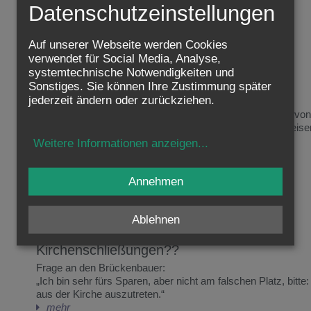
Datenschutzeinstellungen
Auf unserer Webseite werden Cookies
verwendet für Social Media, Analyse,
systemtechnische Notwendigkeiten und
Entwicklung, Aufblühen...
Sonstiges. Sie können Ihre Zustimmung später
jederzeit ändern oder zurückziehen.
Frage an den Brückenbauer:
„Ist es nicht besser in der Kirche statt von „Veränderung“ vo
zu sprechen? Beim Wort Veränderung erlebe ich oft abweis
mehr
Weitere Informationen anzeigen
...
Annehmen
Ablehnen
Kirchenschließungen??
Frage an den Brückenbauer:
„Ich bin sehr fürs Sparen, aber nicht am falschen Platz, bitt
aus der Kirche auszutreten.“
mehr