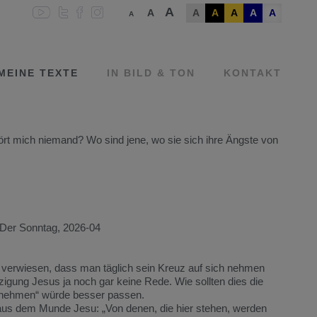
A
A
A
A
A
A
A
A
MEINE TEXTE
IN BILD & TON
KONTAKT
ört mich niemand? Wo sind jene, wo sie sich ihre Ängste von
Der Sonntag, 2026-04
verwiesen, dass man täglich sein Kreuz auf sich nehmen
igung Jesus ja noch gar keine Rede. Wie sollten dies die
 nehmen“ würde besser passen.
 aus dem Munde Jesu: „Von denen, die hier stehen, werden