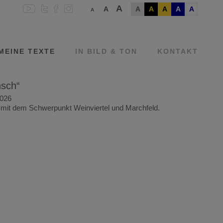
A
A
A
A
A
A
A
A
MEINE TEXTE
IN BILD & TON
KONTAKT
nsch“
2026
 mit dem Schwerpunkt Weinviertel und Marchfeld.