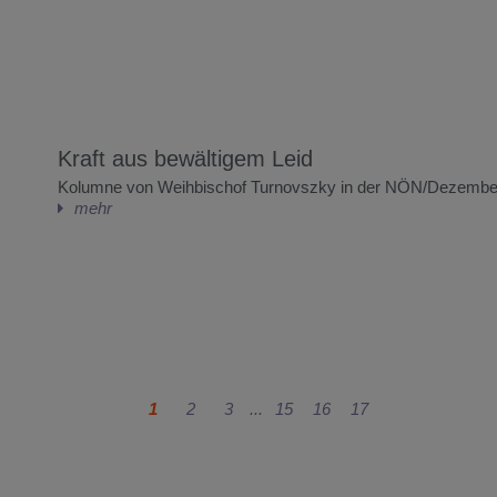
Kraft aus bewältigem Leid
Kolumne von Weihbischof Turnovszky in der NÖN/Dezembe
mehr
1
2
3
15
16
17
...