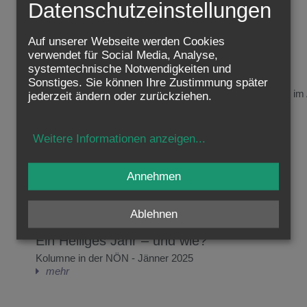
Datenschutzeinstellungen
Auf unserer Webseite werden Cookies
verwendet für Social Media, Analyse,
systemtechnische Notwendigkeiten und
Auferstehung – für moderne Menschen?
Sonstiges. Sie können Ihre Zustimmung später
Weihbischof Stephan Turnovszky - Kolumne in der NÖN im 
jederzeit ändern oder zurückziehen.
mehr
Weitere Informationen anzeigen
...
Annehmen
Ablehnen
Ein Heiliges Jahr – und wie?
Kolumne in der NÖN - Jänner 2025
mehr