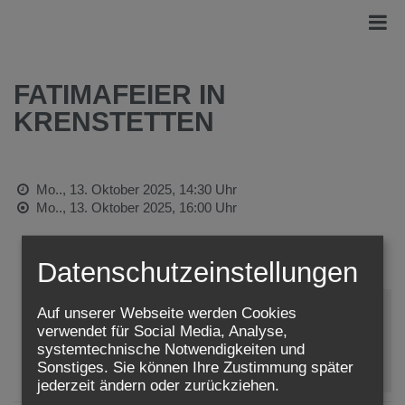
FATIMAFEIER IN
KRENSTETTEN
Mo.., 13. Oktober 2025,
14:30 Uhr
Mo.., 13. Oktober 2025,
16:00 Uhr
Adresse:
Datenschutzeinstellungen
Krenstetten
Auf unserer Webseite werden Cookies
verwendet für Social Media, Analyse,
Zustimmung erforderlich!
systemtechnische Notwendigkeiten und
Bitte akzeptieren Sie
Cookies von Google Maps
und
laden
Sonstiges. Sie können Ihre Zustimmung später
Sie die Seite neu
, um diesen Inhalt sehen zu können.
jederzeit ändern oder zurückziehen.