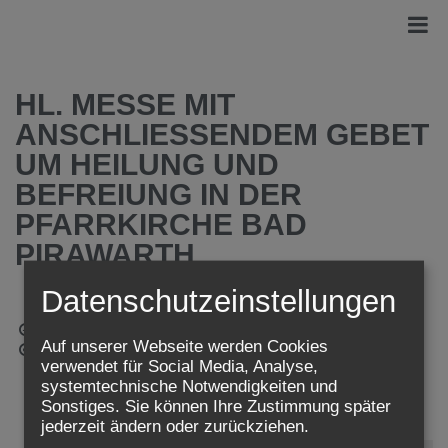
HL. MESSE MIT
ANSCHLIESSENDEM GEBET U
M HEILUNG UND B
EFREIUNG IN DER P
FARRKIRCHE BAD P
IRAWARTH
Datenschutzeinstellungen
Sa.., 22. November 2025,
18:00 Uhr
Auf unserer Webseite werden Cookies
Sa.., 22. November 2025,
19:00 Uhr
verwendet für Social Media, Analyse,
systemtechnische Notwendigkeiten und
Adresse:
Sonstiges. Sie können Ihre Zustimmung später
jederzeit ändern oder zurückziehen.
Bad Pirawarth