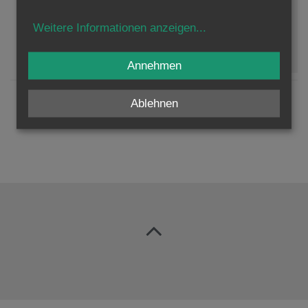
Weitere Informationen anzeigen
...
Zustimmung erforderlich!
Bitte akzeptieren Sie
Cookies von Google Maps
und
laden
Sie die Seite neu
, um diesen Inhalt sehen zu können.
Annehmen
Ablehnen