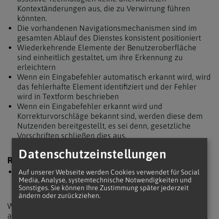
Kontextänderungen aus, die zu Verwirrung führen
könnten.
Die vorhandenen Navigationsmechanismen sind im
gesamten Ablauf des Dienstes konsistent positioniert
Wiederkehrende Elemente der Benutzeroberfläche
sind einheitlich gestaltet, um ihre Erkennung zu
erleichtern
Wenn ein Eingabefehler automatisch erkannt wird, wird
das fehlerhafte Element identifiziert und der Fehler
wird in Textform beschrieben
Wenn ein Eingabefehler erkannt wird und
Korrekturvorschläge bekannt sind, werden diese dem
Nutzenden bereitgestellt, es sei denn, gesetzliche
Vorschriften schließen dies aus.
Datenschutzeinstellungen
ROBUST
Es werden standardisierte Entwicklungstechnologien
Auf unserer Webseite werden Cookies verwendet für Social
Media, Analyse, systemtechnische Notwendigkeiten und
verwendet, die von assistiven Technologien
Sonstiges. Sie können Ihre Zustimmung später jederzeit
interpretiert werden können.
ändern oder zurückziehen.
Wir testen erzdioezese-wien.at mit den gängigsten
assistiven Technologien in verschiedenen Kombinationen