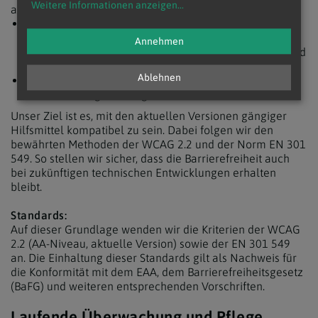
Weitere Informationen anzeigen
...
aus Betriebssystemen und Browsern:
Screenreader wie NVDA und JAWS (Windows) sowie
VoiceOver (Mac und iOS) helfen uns sicherzustellen,
Annehmen
dass alle interaktiven Elemente korrekt vorgelesen und
bedienbar sind.
Ablehnen
Zusätzlich prüfen wir die Nutzung mit
Bildschirmvergrößerung und im Hochkontrastmodus.
Unser Ziel ist es, mit den aktuellen Versionen gängiger
Hilfsmittel kompatibel zu sein. Dabei folgen wir den
bewährten Methoden der WCAG 2.2 und der Norm EN 301
549. So stellen wir sicher, dass die Barrierefreiheit auch
bei zukünftigen technischen Entwicklungen erhalten
bleibt.
Standards:
Auf dieser Grundlage wenden wir die Kriterien der WCAG
2.2 (AA-Niveau, aktuelle Version) sowie der EN 301 549
an. Die Einhaltung dieser Standards gilt als Nachweis für
die Konformität mit dem EAA, dem Barrierefreiheitsgesetz
(BaFG) und weiteren entsprechenden Vorschriften.
Laufende Überwachung und Pflege