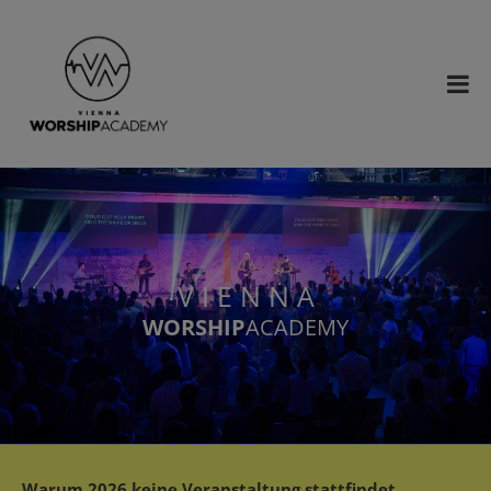
V I E N N A
WORSHIP
ACADEMY
Warum 2026 keine Veranstaltung stattfindet