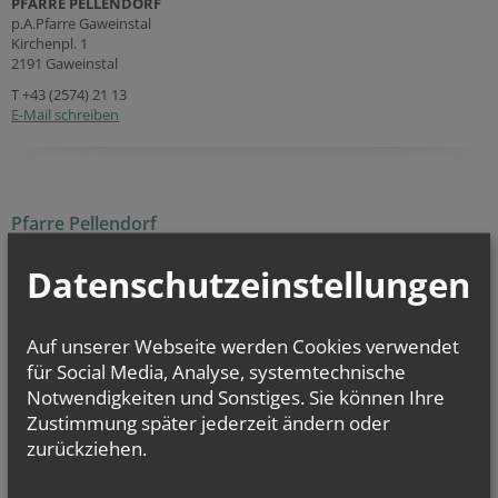
PFARRE PELLENDORF
p.A.Pfarre Gaweinstal
Kirchenpl. 1
2191 Gaweinstal
T
+43 (2574) 21 13
E-Mail schreiben
Pfarre Pellendorf
Die Pfarre liegt im Vikariat unter dem Mannhartsberg. Für die Pfarre
verantwortlich ist Moderator P. Anton Erben OSB. In Pellendorf leben
Datenschutzeinstellungen
549 Gläubige. Pfarrkirchen sind meist einem Heiligen geweiht, das so
genannte Patrozinium von Pellendorf ist: St. Katharina (1760).
Auf unserer Webseite werden Cookies verwendet
für Social Media, Analyse, systemtechnische
Sie haben Fragen zu
Notwendigkeiten und Sonstiges. Sie können Ihre
Zustimmung später jederzeit ändern oder
… Taufe
(weitere
Infos
...)
… Erstkommunion
(weitere
Infos
...)
zurückziehen.
… Firmung
(weitere
Infos
...)
… Hochzeit
(weitere
Infos
...)
und