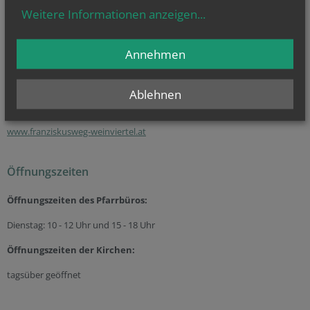
… Beerdigung
(weitere
Infos
...)
Weitere Informationen anzeigen
...
oder allgemeine Fragen? Dann kontaktieren Sie als erste Anlaufstelle
unser Pfarrbüro unter
+43 (664) 621 68 62
Annehmen
Ablehnen
Pfarre Pellendorf am Franziskusweg Weinviertel
www.franziskusweg-weinviertel.at
Öffnungszeiten
Öffnungszeiten des Pfarrbüros:
Dienstag: 10 - 12 Uhr und 15 - 18 Uhr
Öffnungszeiten der
Kirchen:
tagsüber geöffnet