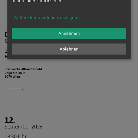
ändern oder zurückziehen.
Weitere Informationen anzeigen
...
06.
Annehmen
September 2026
Ablehnen
10:00 Uhr
Hl. Messe
Pfarrkirche Altlerchenfeld
Ceija-Stojka-Pl.
1070 Wien
12.
September 2026
18:30 Uhr