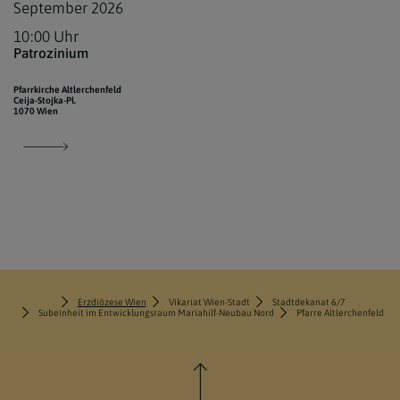
September 2026
10:00 Uhr
Patrozinium
Pfarrkirche Altlerchenfeld
Ceija-Stojka-Pl.
1070 Wien
Erzdiözese Wien
Vikariat Wien-Stadt
Stadtdekanat 6/7
Subeinheit im Entwicklungsraum Mariahilf-Neubau Nord
Pfarre Altlerchenfeld