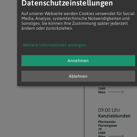
18:30 Uhr
Datenschutzeinstellungen
Eucharistiefeier
Marienkapelle
Auf unserer Webseite werden Cookies verwendet für Social
(Pfarrkirche)
Media, Analyse, systemtechnische Notwendigkeiten und
Uhlplatz
Sonstiges. Sie können Ihre Zustimmung später jederzeit
1080
Wien
ändern oder zurückziehen.
Weitere Informationen anzeigen
...
14.
August 2026
Annehmen
07:30 Uhr
Eucharistiefeier
Ablehnen
Marienkapelle
(Pfarrkirche)
Uhlplatz
1080
Wien
09:00 Uhr
Kanzleistunden
Pfarrkanzlei
Florianigasse
70
1080
Wien