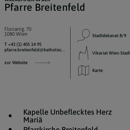
Pfarre Breitenfeld
Florianig. 70
1080 Wien
Stadtdekanat 8/9
T +43 (1) 405 14 95
pfarre.breitenfeld@katholischekirche.at
Vikariat Wien-Stad
zur Website
Karte
Kapelle Unbeflecktes Herz
Mariä
Pfarrkirche Breitenfeld