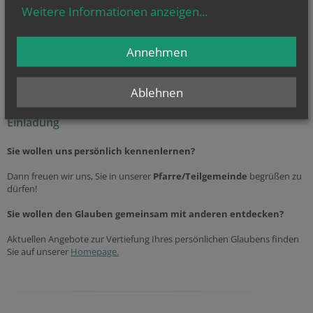
Weitere Informationen anzeigen
...
… Hochzeit
(weitere
Infos
...)
und
… Beerdigung
(weitere
Infos
...)
Annehmen
oder allgemeine Fragen? Dann kontaktieren Sie uns unter der
Telefonnummer
+43 13610180
Ablehnen
Einladung
Sie wollen uns persönlich kennenlernen?
Dann freuen wir uns, Sie in unserer
Pfarre/Teilgemeinde
begrüßen zu
dürfen!
Sie wollen den Glauben gemeinsam mit anderen entdecken?
Aktuellen Angebote zur Vertiefung Ihres persönlichen Glaubens finden
Sie auf unserer
Homepage.