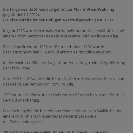
Die Teilgemeinde St. Gertrud gehört zur
Pfarre Wien-Währing
(gegründet 1.1.2022).
Die
Pfarrkirche ist der Heiligen Gertrud
geweiht (Fest: 17.11.).
Im Jahr 1213 wurde erstmals eine Kapelle urkundlich erwähnt, die bei
einem Hof im Besitz der
Benediktinerabtei Michaelbeuern
lag.
Diese Kapelle wurde 1226 zur Pfarre erhoben. 1232 wurde
das Patrozinium der Hl. Gertrud erstmals urkundlich erwähnt.
In der zweiten Hälfte des 14. Jahrhunderts erfolgte eine Vergrößerung
der Pfarrkirche.
Von 1396 bis 1934 hatte die Pfarre St. Gertrud ein zweites Patrozinium:
das des Hl. Laurentius von Rom (10. Juli).
1723 wurde die Pfarre in der Lichtentaler Pfarrkirche von der Pfarre St.
Gertrud unabhängig.
Das Kirchengebäude besteht aus einer spätbarocken Saalkirche und
einem nördlich anschließenden Erweiterungsbau aus
der Zwischenkriegszeit.
2001 erfolgte ein genereller Umbau der Kirche im Sinne des II.