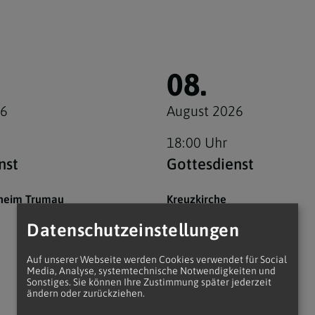
08.
26
August 2026
18:00 Uhr
nst
Gottesdienst
rheim Trumau
Kreuzkirche
Markgraf-Leopold-Pl. 1
Datenschutzeinstellungen
2532 Heiligenkreuz
Auf unserer Webseite werden Cookies verwendet für Social
Media, Analyse, systemtechnische Notwendigkeiten und
Sonstiges. Sie können Ihre Zustimmung später jederzeit
ändern oder zurückziehen.