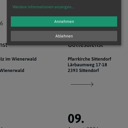
Weitere Informationen anzeigen
...
08.
Annehmen
26
August 2026
18:30 Uhr
Ablehnen
nst
Gottesdienst
ulz im Wienerwald
Pfarrkirche Sittendorf
Lärbaumweg 17-18
 Wienerwald
2393 Sittendorf
09.