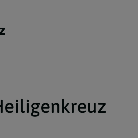
z
eiligenkreuz