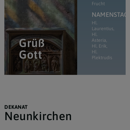
Frucht
NAMENSTAG
Hl.
Laurentius
Hl.
Grüß
Asteria
Hl. Erik
Gott
Hl.
Plektrudis
DEKANAT
Neunkirchen