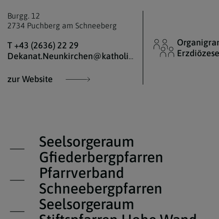
Burgg. 12
2734 Puchberg am Schneeberg
Organigra
T +43 (2636) 22 29
Erzdiözes
Dekanat.Neunkirchen@katholischekirche.at
zur Website
Seelsorgeraum
Gfiederbergpfarren
Pfarrverband
Schneebergpfarren
Seelsorgeraum