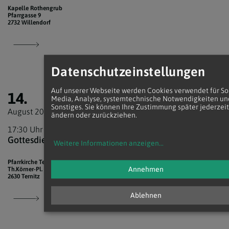
Kapelle Rothengrub
Pfarrgasse 9
2732 Willendorf
Datenschutzeinstellungen
Auf unserer Webseite werden Cookies verwendet für So
14.
Media, Analyse, systemtechnische Notwendigkeiten un
Sonstiges. Sie können Ihre Zustimmung später jederzeit
August 2026
ändern oder zurückziehen.
17:30 Uhr
Gottesdienst
Weitere Informationen anzeigen
...
Pfarrkirche Ternitz
Annehmen
Th.Körner-Pl. 1
2630 Ternitz
Ablehnen