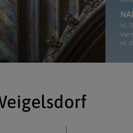
NA
Hl. 
Vier
Hl. 
eigelsdorf