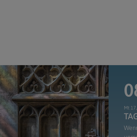
0
Mt 17
TA
Wenn
unmö