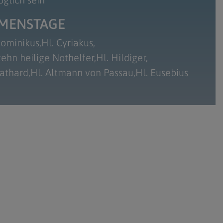
MENSTAGE
Dominikus
Hl. Cyriakus
zehn heilige Nothelfer
Hl. Hildiger
Rathard
Hl. Altmann von Passau
Hl. Eusebius