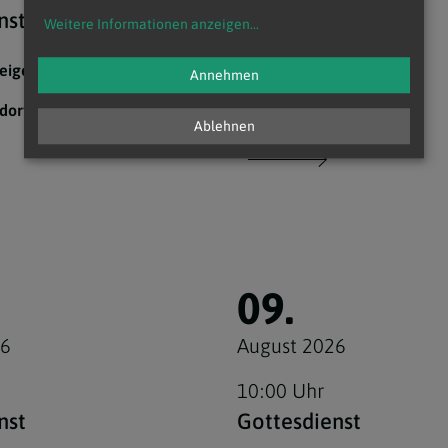
nst
Gottesdienst
Weitere Informationen anzeigen
...
eigelsdorf
Pfarrkirche Reisenberg
Annehmen
Weinbergweg 1
dorf
2440 Reisenberg
Ablehnen
09.
26
August 2026
10:00 Uhr
nst
Gottesdienst