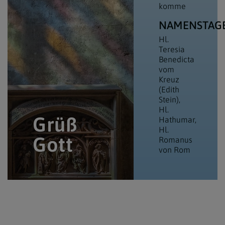
komme
NAMENSTAG
Hl.
Teresia
Benedicta
vom
Kreuz
(Edith
Stein)
Hl.
Grüß
Hathumar
Hl.
Gott
Romanus
von Rom