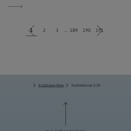
1
2
3
...
189
190
191
Erzdiözese Wien
Stadtdekanat 2/20