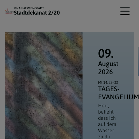
VIKARIAT WIEN-STADT
Stadtdekanat 2/20
09.
August
2026
Mt 14, 22–33
TAGES­
EVANGELIU
Herr,
befiehl,
dass ich
auf dem
Wasser
zu dir