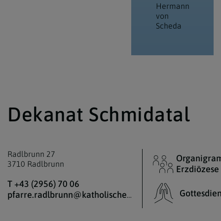
Hermann
von
Scheda
Dekanat Schmidatal
Radlbrunn 27
Organigra
3710 Radlbrunn
Erzdiözese
T +43 (2956) 70 06
Gottesdie
pfarre.radlbrunn@katholischekirche.at