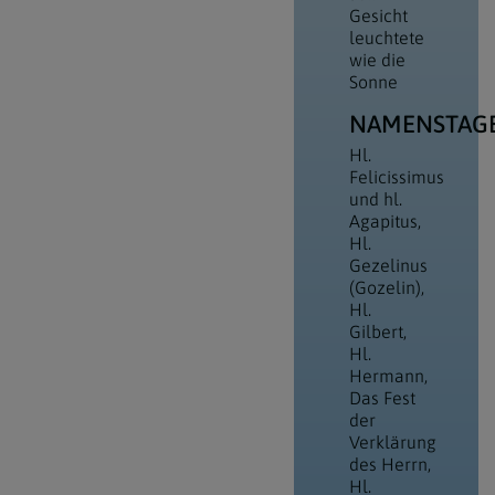
Gesicht
leuchtete
wie die
Sonne
NAMENSTAG
Hl.
Felicissimus
und hl.
Agapitus
Hl.
Gezelinus
(Gozelin)
Hl.
Gilbert
Hl.
Hermann
Das Fest
der
Verklärung
des Herrn
Hl.