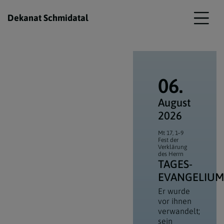
Dekanat Schmidatal
06.
August
2026
Mt 17, 1–9
Fest der
Verklärung
des Herrn
TAGES­
EVANGELIU
Er wurde
vor ihnen
verwandelt;
sein