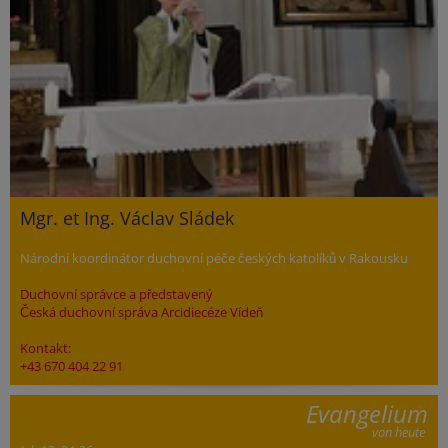
Mgr. et Ing. Václav Sládek
Národní koordinátor duchovní péče českých katolíků v Rakousku
Duchovní správce a představený
Česká duchovní správa Arcidiecéze Vídeň
Kontakt:
+43 670 404 22 91
Evangelium
von heute