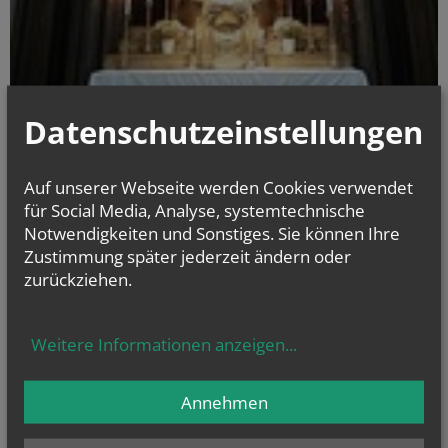
Datenschutzeinstellungen
Auf unserer Webseite werden Cookies verwendet
Najdete nás také
für Social Media, Analyse, systemtechnische
na facebooku
Notwendigkeiten und Sonstiges. Sie können Ihre
Zustimmung später jederzeit ändern oder
Farnost Vídeň
zurückziehen.
Weitere Informationen anzeigen
...
NAMENSTAGE
Annehmen
Hl. Laurentius, Hl. Asteria, Hl. Erik, Hl. Plektrudis