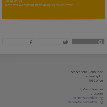
Joh 12, 24-26
Wenn das Weizenkorn stirbt, bringt es reiche Frucht
teilen
tweet
pin it
Tschechische Gemeinde
Kolonitzpl. 1
1030 Wien
E-Mail schreiben
Impressum
Datenschutzerklärung
Barrierefreiheitserklärung