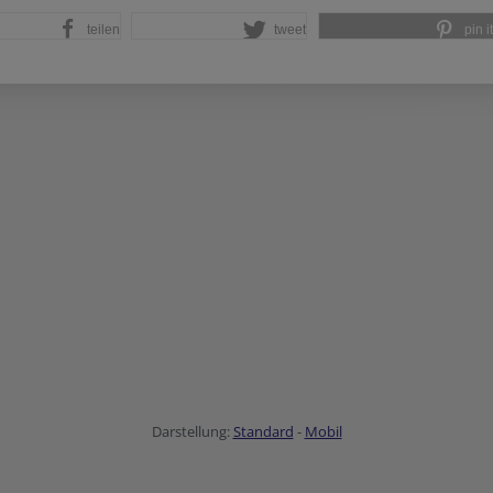
teilen
tweet
pin it
Darstellung:
Standard
-
Mobil