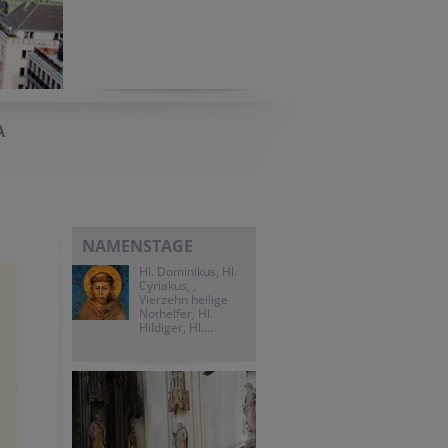
A
NAMENSTAGE
Hl. Dominikus, Hl.
Cyriakus, ,
Vierzehn heilige
Nothelfer, Hl.
Hildiger, Hl....