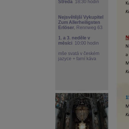
Středa
18:30 hodin
Nejsvětější Vykupitel
Zum Allerheiligsten
Erlöser
, Rennweg 63
1. a 3. neděle v
měsíci
10:00 hodin
mše svatá v českém
jazyce + farní káva