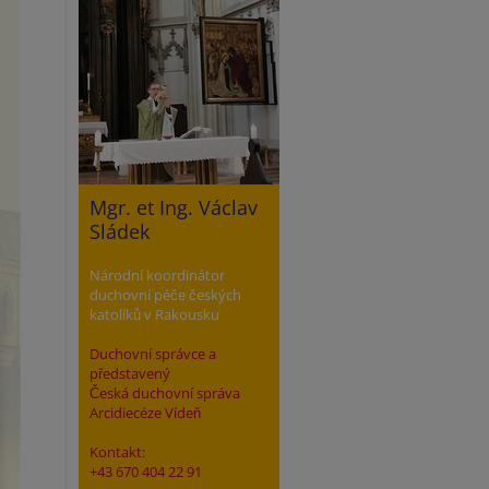
Mgr. et Ing. Václav
Sládek
Národní koordinátor
duchovní péče českých
katolíků v Rakousku
Duchovní správce a
představený
Česká duchovní správa
Arcidiecéze Vídeň
Kontakt:
+43 670 404 22 91