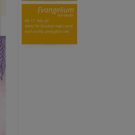
Evangelium
von heute
Mt 17, 14b–20
Wenn ihr Glauben habt, wird
euch nichts unmöglich sein