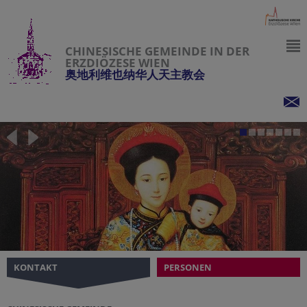
CHINESISCHE GEMEINDE IN DER
ERZDIÖZESE WIEN
奥地利维也纳华人天主教会
KONTAKT
PERSONEN