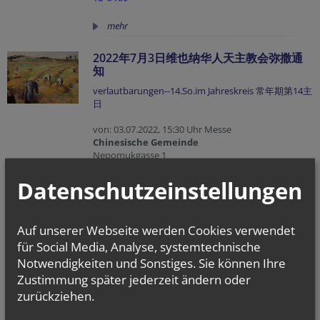
mehr
2022年7月3日维也纳华人天主教会弥撒通
知
verlautbarungen--14.So.im Jahreskreis 常年期第14主
日
von: 03.07.2022, 15:30 Uhr Messe
Chinesische Gemeinde
Nepomukgasse 1
1020 - Wien
Datenschutzeinstellungen
mehr
Auf unserer Webseite werden Cookies verwendet
vorherige
weitere
1
2
3
...
40
41
42
für Social Media, Analyse, systemtechnische
Notwendigkeiten und Sonstiges. Sie können Ihre
Zustimmung später jederzeit ändern oder
zurückziehen.