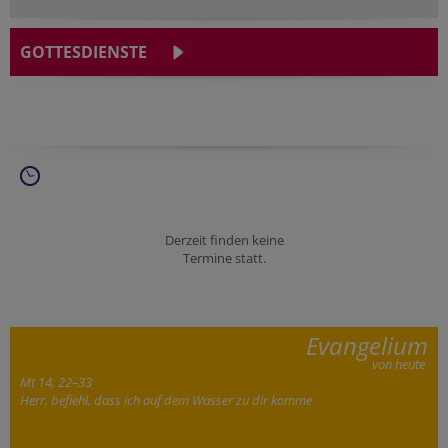
GOTTESDIENSTE
Derzeit finden keine
Termine statt.
Evangelium
von heute
Mt 14, 22–33
Herr, befiehl, dass ich auf dem Wasser zu dir komme