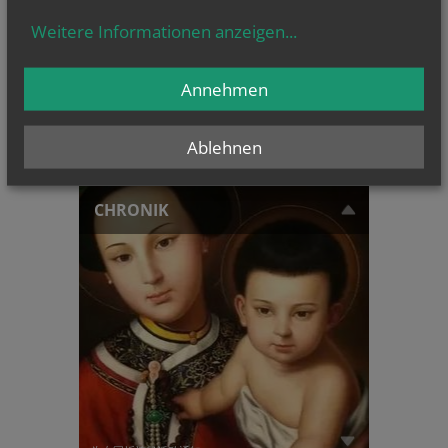
Weitere Informationen anzeigen
...
Annehmen
ERZBISCHOF
Ablehnen
GRÜNWIDL
CHRONIK