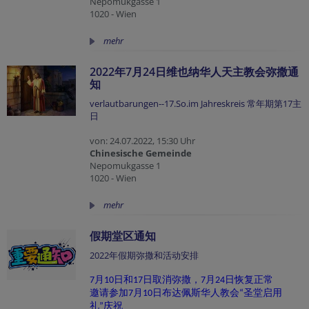
Nepomukgasse 1
1020 - Wien
mehr
2022年7月24日维也纳华人天主教会弥撒通
知
verlautbarungen--17.So.im Jahreskreis 常年期第17主
日
von: 24.07.2022, 15:30 Uhr
Chinesische Gemeinde
Nepomukgasse 1
1020 - Wien
mehr
假期堂区通知
2022年假期弥撒和活动安排
月
日和
日取消弥撒，
月
日恢复正常
7
10
17
7
24
邀请参加
月
日布达佩斯华人教会
圣堂启用
7
10
“
礼
庆祝
”