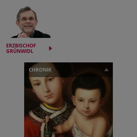
ERZBISCHOF
GRÜNWIDL
CHRONIK