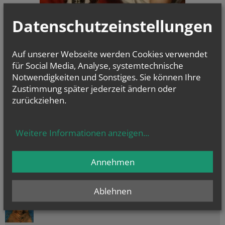
为中国祈祷日活动通知
Datenschutzeinstellungen
奥地利维也纳华人天主教会，服务于在奥地利生活的所有华人华侨，天主
教徒和非信徒。我们的服务有弥撒、圣事、礼仪、祈祷，婚礼，葬礼，洗
Auf unserer Webseite werden Cookies verwendet
礼，忏悔礼，病人傅油，病人探访，送病人圣体，学习圣经，学习圣歌，
各种祝福典礼和户外朝圣旅游交流活动，我们衷心欢迎您的到来！
für Social Media, Analyse, systemtechnische
Notwendigkeiten und Sonstiges. Sie können Ihre
Zustimmung später jederzeit ändern oder
NACHRICHTEN
zurückziehen.
KATHOLISCH.AT
Philosoph: Frage nach Sinn des Lebens...
Weitere Informationen anzeigen
...
Weinbau im Stift Klosterneuburg:...
Priesternationalelf feiert...
Annehmen
NAMENSTAGE
Ablehnen
Hl. Dominikus, Hl. Cyriakus, , Vierzehn heilige Nothelfer, Hl.
Hildiger, Hl....