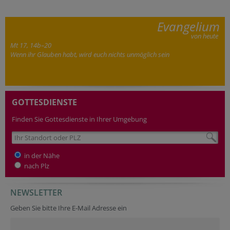
Evangelium
von heute
Mt 17, 14b–20
Wenn ihr Glauben habt, wird euch nichts unmöglich sein
GOTTESDIENSTE
Finden Sie Gottesdienste in Ihrer Umgebung
in der Nähe
nach Plz
NEWSLETTER
Geben Sie bitte Ihre E-Mail Adresse ein