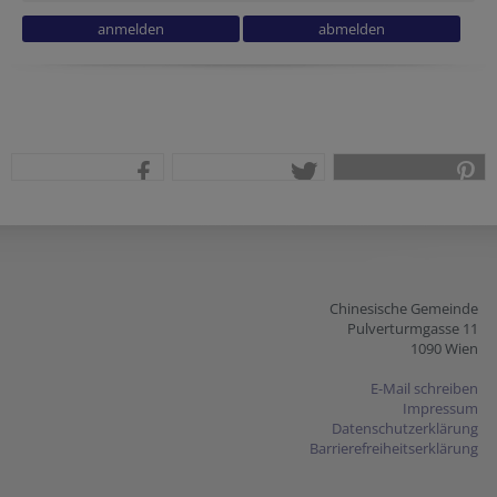
teilen
tweet
pin it
Chinesische Gemeinde
Pulverturmgasse 11
1090 Wien
E-Mail schreiben
Impressum
Datenschutzerklärung
Barrierefreiheitserklärung