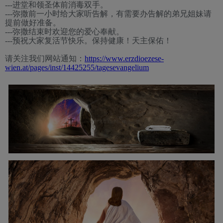
---进堂和领圣体前消毒双手。
---
弥撒前一小时给大家听告解，有需要办告解的弟兄姐妹请
提前做好准备。
---弥撒结束时欢迎
您的爱心奉献
。
---
预祝大家复活节快乐。
保持健康
！天主保佑！
请关注我们网站通知：
https://www.erzdioezese-
wien.at/pages/inst/14425255/tagesevangelium