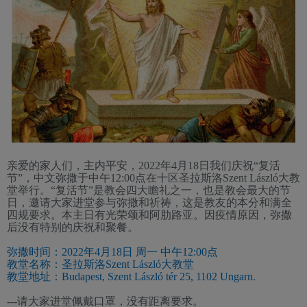
亲爱的家人们，主内平安
，
202
2
年
4
月
18日我们庆祝“复活
节”，
中文弥撒
于中午
1
2
:
00点
在
十区
圣拉斯洛
Szent László
大教
堂
举行
。
“复活节”
是
教会四大瞻礼之一，也是
教会最大的
节
日，
邀
请大家进堂参与弥撒和祈祷，这是教友的本分和满全
四规要求
。
本
主
日有光荣颂和阿肋路亚
。
因疫情原因，
弥撒
后
没有
特别的
庆祝和聚餐
。
弥撒时间：
2022年4月18日 周一 中午12:00点
教堂名称：圣拉斯洛
Szent László
大教堂
教堂地址：
Budapest, Szent László tér 25, 1102 Ungarn.
---请大家进堂佩戴口罩，没有距离要求。