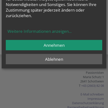
Notwendigkeiten und Sonstiges. Sie können Ihre
Zustimmung später jederzeit ändern oder
zurückziehen.
Weitere Informationen anzeigen
...
Annehmen
teilen
tweet
pin it
Ablehnen
Passionisten
Maria Schutz 1
2641 Schottwien
T
+43 (2663) 82 08
E-Mail schreiben
Impressum
Datenschutzerklärung
Barrierefreiheitserklärung