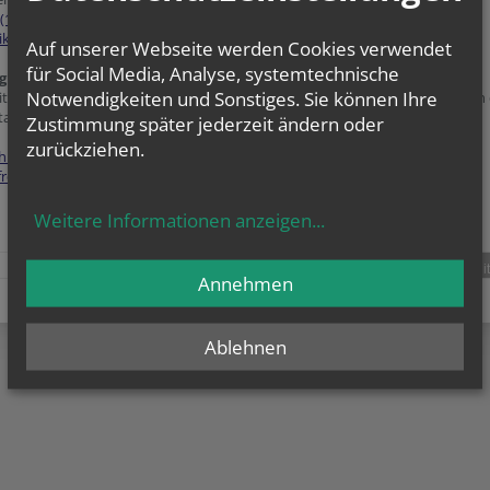
(1) 515 52-3618
ikariat.sued@edw.or.at
Auf unserer Webseite werden Cookies verwendet
für Social Media, Analyse, systemtechnische
gung zur grundlegenden Richtung:
Notwendigkeiten und Sonstiges. Sie können Ihre
ite ist der Webauftritt von Vikariat Süd - Unter dem Wienerwald im Rahmen
als der Erzdiözese Wien.
Zustimmung später jederzeit ändern oder
zurückziehen.
hutzerklärung
freiheitserklärung
Weitere Informationen anzeigen
...
teilen
tweet
pin it
Annehmen
Ablehnen