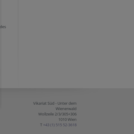
 des
Vikariat Süd - Unter dem
Wienerwald
Wollzeile 2/3/305+306
1010 Wien
T
+43 (1) 515 52-3618