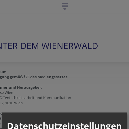
UNTER DEM WIENERWALD
sum
gung gemäß §25 des Mediengesetzes
ümer und Herausgeber:
ese Wien
 Öffentlichkeitsarbeit und Kommunikation
e 2, 1010 Wien
ion:
 Süd - Unter dem Wienerwald
Datenschutzeinstellungen
e 2/3/305+306
en