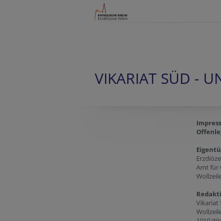
VIKARIAT SÜD - 
Impres
Offenle
Eigent
Erzdiöz
Amt für
Wollzeil
Redakt
Vikariat
Wollzeil
1010 Wi