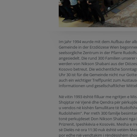
Im Jahr 1994 wurde mit dem Aufbau der al
Gemeinde in der Erzdiözese Wien begonne
seelsorgliche Zentrum in der Pfarre Rudolf
angesiedelt. Die rund 300 Familien unsere
werden von Nikson Shabani aus der Diözese
Kosovo betreut. Die wöchentliche Sonnta
Uhr 30 ist für die Gemeinde nicht nur Gott
auch ein wichtiger Treffpunkt zum Austau
Informationen und gesellschaftlicher Mitte
Në vitin 1993 është filluar me ngritjen e Mis
Shqiptar në Vjenë dhe Qendra për përkujde
u vendos në kishën famullitare të Rudolfshe
Rudolsheim“. Per rreth 300 familje besimtar
tonë perkujdeset Don Nikson Shabani nga 
Prizrenit, Ipeshkëvia e Kosovës. Mesha e rre
së Dielës në ora 11:30 nuk është vetëm Mes
por edhe një vendtakim i rëndësishëm sho