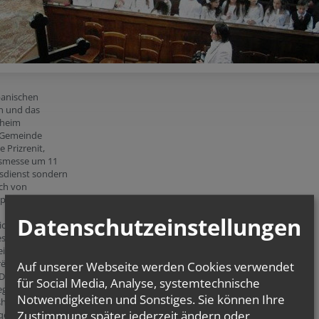
banischen
n und das
sheim
r Gemeinde
 Prizrenit,
gsmesse um 11
esdienst sondern
sch von
lpunkt.
Datenschutzeinstellungen
ionit Katolik
sje shpirtërore
imit „Pfarre
ësh të Misionit
Auf unserer Webseite werden Cookies verwendet
Dioqeza e
für Social Media, Analyse, systemtechnische
gullt javore e
Notwendigkeiten und Sonstiges. Sie können Ihre
hë e Shenjtë,
Zustimmung später jederzeit ändern oder
qëror.