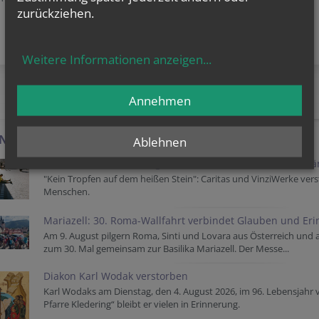
zurückziehen.
Weitere Informationen anzeigen
...
AKTUELLES AUS DER ERZDIÖZESE
Annehmen
-NEWS
Ablehnen
Extreme Hitze: Wie Zivilgesellschaft Obdachlosenhilfe st
"Kein Tropfen auf dem heißen Stein": Caritas und VinziWerke vers
Menschen.
Mariazell: 30. Roma-Wallfahrt verbindet Glauben und Er
Am 9. August pilgern Roma, Sinti und Lovara aus Österreich und
zum 30. Mal gemeinsam zur Basilika Mariazell. Der Messe...
Diakon Karl Wodak verstorben
Karl Wodaks am Dienstag, den 4. August 2026, im 96. Lebensjahr 
Pfarre Kledering“ bleibt er vielen in Erinnerung.