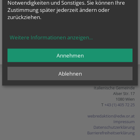
Notwendigkeiten und Sonstiges. Sie können Ihre
Zustimmung später jederzeit ändern oder
zurückziehen.
Weitere Informationen anzeigen
...
Annehmen
teilen
tweet
pin it
Ablehnen
Italienische Gemeinde
Alser Str. 17
1080 Wien
T
+43 (1) 405 72 25
webredaktion@edw.or.at
Impressum
Datenschutzerklärung
Barrierefreiheitserklärung