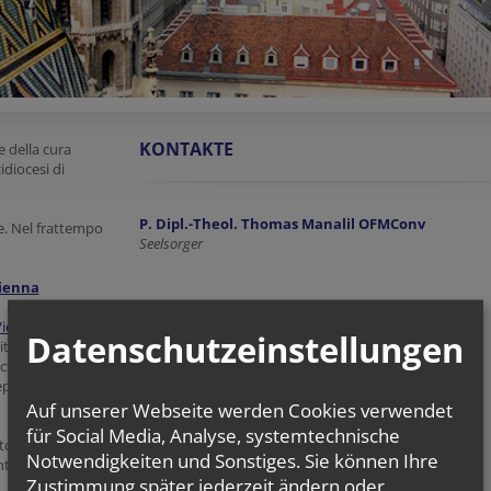
KONTAKTE
e della cura
cidiocesi di
P. Dipl.-Theol. Thomas Manalil OFMConv
e. Nel frattempo
Seelsorger
Vienna
Per contattare il cappellano della Missione Cattolica
Vienna
celebrata
Italiana, scrivete all'indirizzo email:
Datenschutzeinstellungen
ità dei vari
missione.cattolica@gmx.at
tio Divina per i
eparazione al
Indirizzo:
Alser Straße 17
Auf unserer Webseite werden Cookies verwendet
1080 Vienna
für Social Media, Analyse, systemtechnische
tolica Italiana a
+43 (1) 405 72 25 (solo per informazioni in tedesco)
Notwendigkeiten und Sonstiges. Sie können Ihre
nto di
Alser
Zustimmung später jederzeit ändern oder