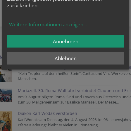
zurückziehen.
Weitere Informationen anzeigen
...
AKTUELLES AUS DER ERZDIÖZESE
Annehmen
-NEWS
Ablehnen
Extreme Hitze: Wie Zivilgesellschaft Obdachlosenhilfe st
"Kein Tropfen auf dem heißen Stein": Caritas und VinziWerke vers
Menschen.
Mariazell: 30. Roma-Wallfahrt verbindet Glauben und Er
Am 9. August pilgern Roma, Sinti und Lovara aus Österreich und
zum 30. Mal gemeinsam zur Basilika Mariazell. Der Messe...
Diakon Karl Wodak verstorben
Karl Wodaks am Dienstag, den 4. August 2026, im 96. Lebensjahr 
Pfarre Kledering“ bleibt er vielen in Erinnerung.