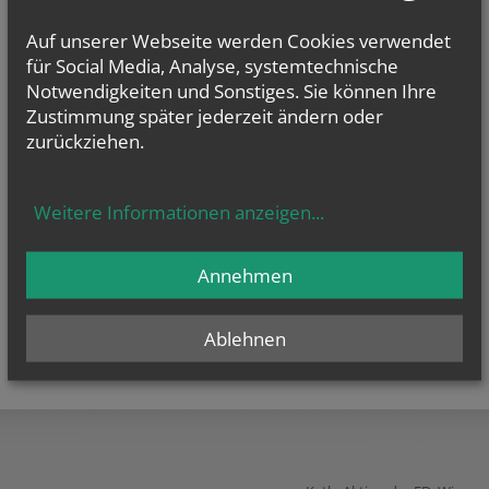
Offenlegung zur grundlegenden Richtung:
Diese Seite ist der Webauftritt von Kath. Aktion der ED. Wien im Rahmen
Auf unserer Webseite werden Cookies verwendet
des Webportals der Erzdiözese Wien.
für Social Media, Analyse, systemtechnische
Notwendigkeiten und Sonstiges. Sie können Ihre
Datenschutzerklärung
Barrierefreiheitserklärung
Zustimmung später jederzeit ändern oder
zurückziehen.
Weitere Informationen anzeigen
...
Annehmen
Ablehnen
teilen
tweet
pin it