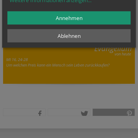
Weitere Informationen anzeigen
...
Annehmen
Ablehnen
Evangelium
von heute
Mt 16, 24-28
Um welchen Preis kann ein Mensch sein Leben zurückkaufen?
teilen
tweet
pin it