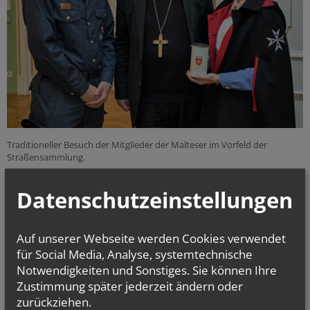
Traditioneller Besuch der Mitglieder der Malteser im Vorfeld der
Straßensammlung.
Datenschutzeinstellungen
alle Einträge anzeigen
Auf unserer Webseite werden Cookies verwendet
für Social Media, Analyse, systemtechnische
Notwendigkeiten und Sonstiges. Sie können Ihre
Zustimmung später jederzeit ändern oder
zurückziehen.