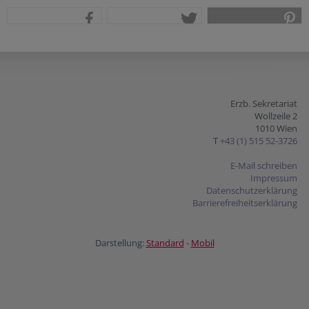
teilen
tweet
pin it
Erzb. Sekretariat
Wollzeile 2
1010 Wien
T
+43 (1) 515 52-3726
E-Mail schreiben
Impressum
Datenschutzerklärung
Barrierefreiheitserklärung
Darstellung:
Standard
-
Mobil