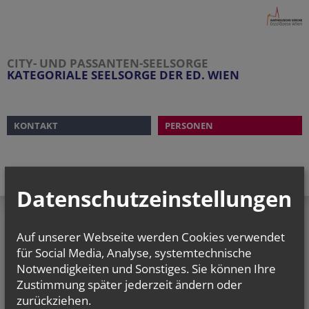
CITY- UND PASSANTEN-SEELSORGE
KATEGORIALE SEELSORGE DER ED. WIEN
KONTAKT
PERSONEN
Datenschutzeinstellungen
Auf unserer Webseite werden Cookies verwendet
Kategoriale Seelsorge der ED.
für Social Media, Analyse, systemtechnische
Wien City- und Passanten-
Notwendigkeiten und Sonstiges. Sie können Ihre
Seelsorge
Zustimmung später jederzeit ändern oder
webredaktion@edw.or.at
zurückziehen.