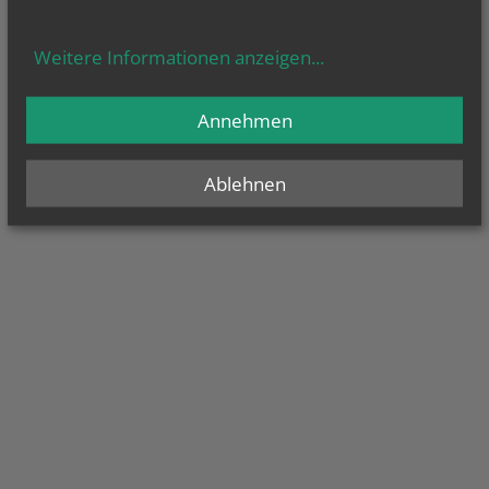
Impressum
Datenschutzerklärung
Barrierefreiheitserklärung
Weitere Informationen anzeigen
...
Darstellung:
Standard
-
Mobil
Annehmen
Ablehnen