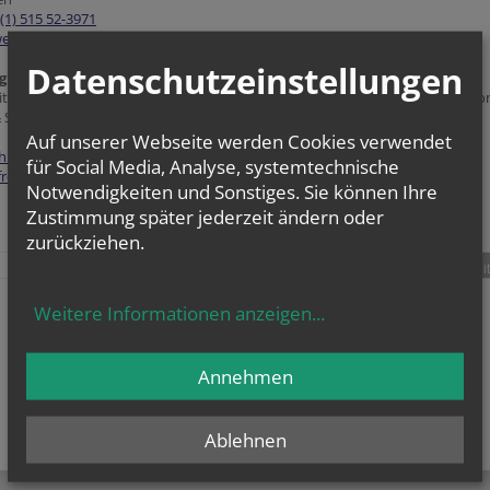
(1) 515 52-3971
ebredaktion@edw.or.at
Datenschutzeinstellungen
gung zur grundlegenden Richtung:
ite ist der Webauftritt von Amt für Öffentlichkeitsarbeit und Kommunikatio
& Social Media im Rahmen des Webportals der Erzdiözese Wien.
Auf unserer Webseite werden Cookies verwendet
hutzerklärung
für Social Media, Analyse, systemtechnische
freiheitserklärung
Notwendigkeiten und Sonstiges. Sie können Ihre
Zustimmung später jederzeit ändern oder
zurückziehen.
teilen
tweet
pin it
Weitere Informationen anzeigen
...
Annehmen
Ablehnen