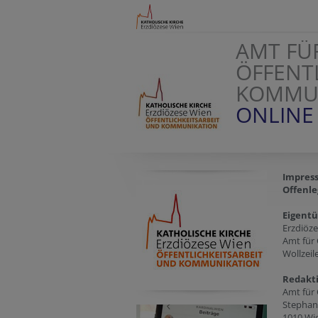
AMT FÜ
ÖFFENT
KOMMU
ONLINE
Impres
Offenle
Eigent
Erzdiöz
Amt für
Wollzeil
Redakt
Amt für 
Stephans
1010 Wi