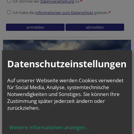
Ich stimme der
Datenverarbeitung
zu.
*
Ich habe die
Informationen zum Datenschutz
gelesen.
*
Security token
Security token
Homepage
Datenschutzeinstellungen
Auf unserer Webseite werden Cookies verwendet
für Social Media, Analyse, systemtechnische
Notwendigkeiten und Sonstiges. Sie können Ihre
Zustimmung später jederzeit ändern oder
zurückziehen.
Weitere Informationen anzeigen
...