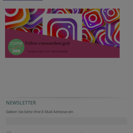
NEWSLETTER
Homepage
Company website
Secondary phone
Reference
Homepage
Reference
Verification code
Geben Sie bitte Ihre E-Mail Adresse ein