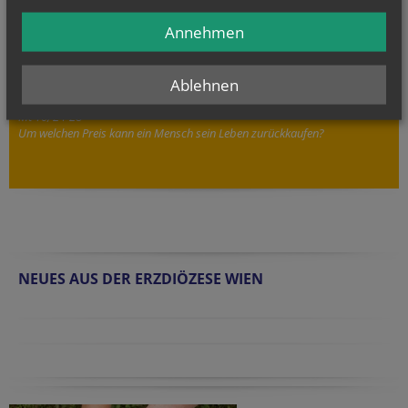
Christsein.Christwerden
Annehmen
christsein-christwerden@edw.or.at
Evangelium
Ablehnen
von heute
Mt 16, 24-28
Um welchen Preis kann ein Mensch sein Leben zurückkaufen?
NEUES AUS DER ERZDIÖZESE WIEN