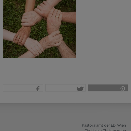
teilen
tweet
pin it
Pastoralamt der ED. Wien
Christsein.Christwerden