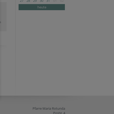
27
28
29
30
31
01
02
heute
m
Pfarre Maria Rotunda
Postg. 4