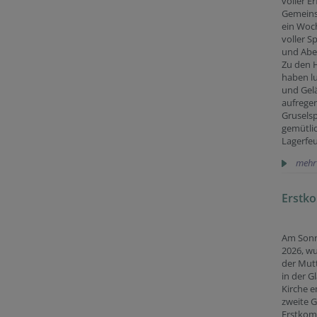
voller Er
Gemeins
ein Woc
voller 
und Aben
Zu den H
haben lu
und Gelä
aufrege
Gruselsp
gemütli
Lagerfeu
mehr
Erstk
Am Sonn
2026, wu
der Mutt
in der G
Kirche e
zweite 
Erstkom