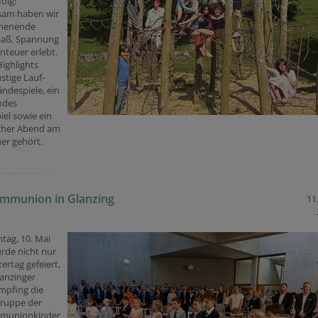
folg!
am haben wir
henende
Spaß, Spannung
teuer erlebt.
ighlights
stige Lauf-
ndespiele, ein
ndes
iel sowie ein
cher Abend am
er gehört.
ommunion in Glanzing
11
tag, 10. Mai
rde nicht nur
ertag gefeiert,
lanzinger
mpfing die
Gruppe der
munionkinder