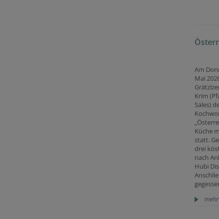
Österr
Am Donn
Mai 2026
Grätzlz
Krim (Pf
Sales) d
Kochwo
„Österre
Küche m
statt. 
drei kös
nach An
Hubi Dist
Anschli
gegesse
mehr