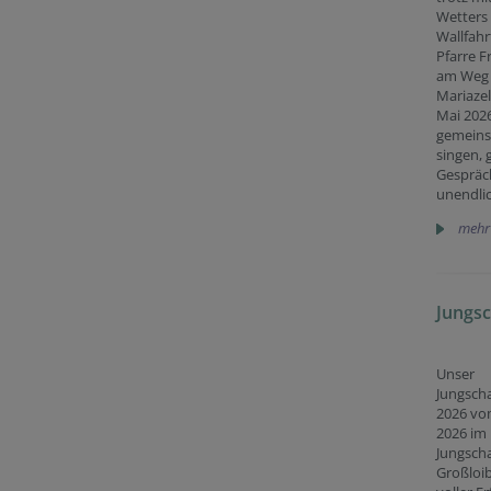
Wetters 
Wallfah
Pfarre F
am Weg
Mariazel
Mai 2026
gemeins
singen, 
Gespräc
unendli
mehr
Jungs
Unser
Jungsch
2026 vom
2026 im
Jungsch
Großloi