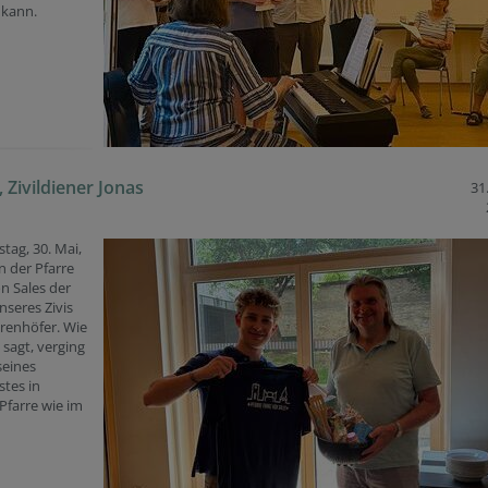
kann.
 Zivildiener Jonas
31
ag, 30. Mai,
n der Pfarre
n Sales der
nseres Zivis
renhöfer. Wie
t sagt, verging
seines
stes in
Pfarre wie im