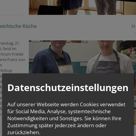
eichische Küche
31
erstag, 21.
, fand im
entrum Friedα
arre Franz von
er
rkshop
ichische
it Fusion“
Datenschutzeinstellungen
Gekocht wurden
tliche Gänge
leitung von
l.
Auf unserer Webseite werden Cookies verwendet
eßend wurde
für Social Media, Analyse, systemtechnische
n.
Notwendigkeiten und Sonstiges. Sie können Ihre
Zustimmung später jederzeit ändern oder
zurückziehen.