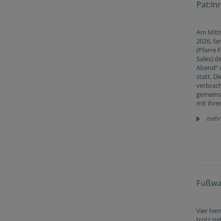
Pat:i
Am Mitt
2026, fa
(Pfarre 
Sales) d
Abend“ d
statt. Di
verbrac
gemein
mit ihre
mehr
Fußwal
Vier her
trotz mi