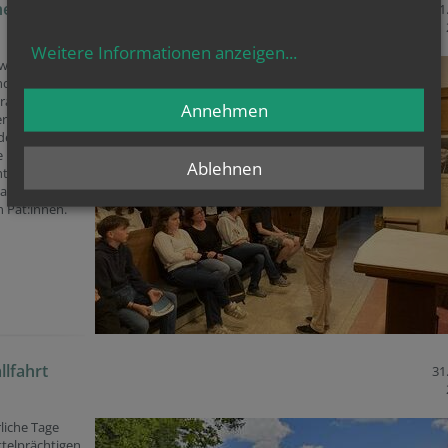
nnen-Abend
31
Weitere Informationen anzeigen
...
woch, 20. Mai
nd in der Krim
Franz von
Annehmen
er „Pat:innen-
er Firmlinge
e Firmlinge
Ablehnen
hten einen
samen Abend
n Pat:innen.
lfahrt
31
rliche Tage
ttelprächtigen