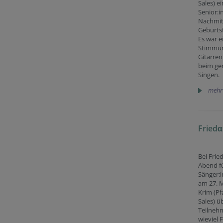
Sales) ei
Senior:i
Nachmit
Geburtst
Es war e
Stimmun
Gitarren
beim g
Singen.
mehr
Friedα
Bei Frie
Abend fü
Sänger:i
am 27. M
Krim (Pf
Sales) ü
Teilneh
wieviel 