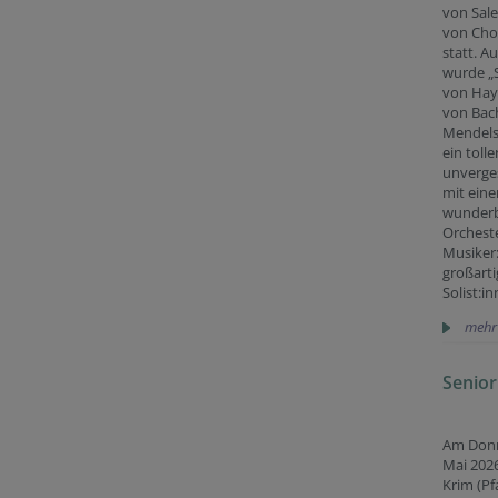
von Sale
von Cho
statt. A
wurde „
von Hay
von Bac
Mendels
ein toller
unverge
mit ein
wunder
Orchest
Musiker
großart
Solist:in
mehr
Senior
Am Donn
Mai 2026
Krim (Pf