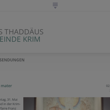
AS THADDÄUS
EINDE KRIM
SENDUNGEN
 mater
02.
tag, 31. Mai
nd in der Krim-
Pfarre Franz