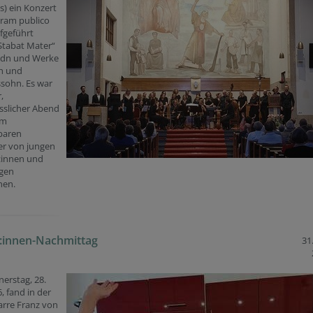
s) ein Konzert
ram publico
ufgeführt
Stabat Mater“
dn und Werke
h und
sohn. Es war
,
sslicher Abend
em
baren
er von jungen
:innen und
igen
nen.
:innen-Nachmittag
31
erstag, 28.
, fand in der
arre Franz von