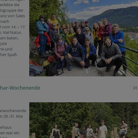
erlebte die
rtsgruppe der
ranz von Sales
 nach
l vom 14. – 17.
. Viel Natur,
am beten,
gute
he und
cher Spaß.
char-Wochenende
31
arwochenende
 29.-31. Mai
arhaus
ben war ein