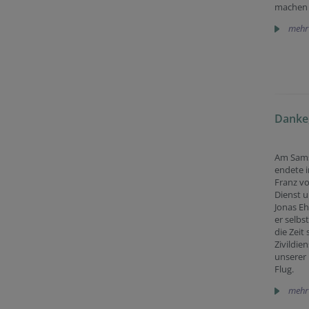
machen 
mehr
Danke,
Am Samst
endete i
Franz vo
Dienst u
Jonas Eh
er selbs
die Zeit 
Zivildien
unserer 
Flug.
mehr