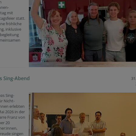
n
nnen-
tag mit
agsfeier statt.
ine fröhliche
g, inklusive
begleitung
emeinsamen
s Sing-Abend
31
dαs Sing-
r Nicht-
nnen erlebten
ai 2026 in der
arre Franz von
ber 20
mer:innen,
Freude singen