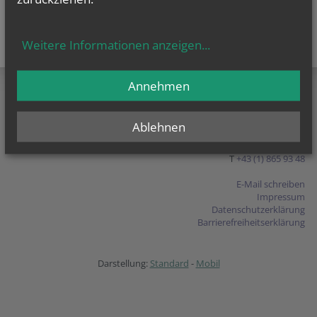
Weitere Informationen anzeigen
...
teilen
tweet
pin it
Annehmen
Pfarre Atzgersdorf
Ablehnen
Kirchenpl. 1
1230 Wien
T
+43 (1) 865 93 48
E-Mail schreiben
Impressum
Datenschutzerklärung
Barrierefreiheitserklärung
Darstellung:
Standard
-
Mobil