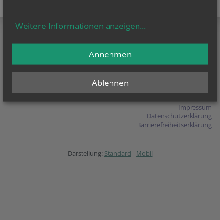
teilen
tweet
pin it
Weitere Informationen anzeigen
...
Annehmen
Pfarre Liesing
Färbermühlg. 6
1230 Wien
T
+43 (1) 888 41 91
Ablehnen
E-Mail schreiben
Impressum
Datenschutzerklärung
Barrierefreiheitserklärung
Darstellung:
Standard
-
Mobil