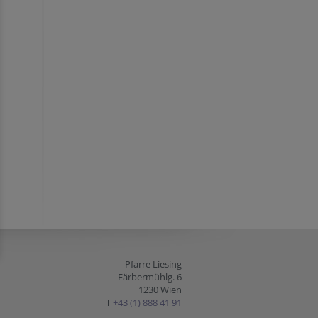
Pfarre Liesing
Färbermühlg. 6
1230 Wien
T
+43 (1) 888 41 91