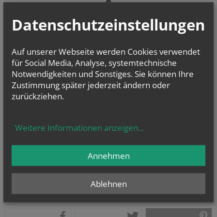
Datenschutzeinstellungen
Zustimmung erforderlich!
Bitte akzeptieren Sie
Cookies von Google Maps
und
laden Sie die
Seite neu
, um diesen Inhalt sehen zu können.
Auf unserer Webseite werden Cookies verwendet
für Social Media, Analyse, systemtechnische
Notwendigkeiten und Sonstiges. Sie können Ihre
Zustimmung später jederzeit ändern oder
zurückziehen.
vorherige
Weitere Informationen anzeigen
...
Annehmen
Ablehnen