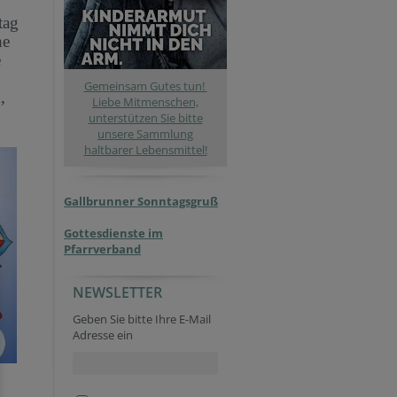
tag
he
e
Gemeinsam Gutes tun!
,
Liebe Mitmenschen,
unterstützen Sie bitte
unsere Sammlung
haltbarer Lebensmittel!
Gallbrunner Sonntagsgruß
Gottesdienste im
Pfarrverband
NEWSLETTER
Company website
Homepage
Fax
Secondary phone
Security token
Verification code
URL
Geben Sie bitte Ihre E-Mail
Adresse ein