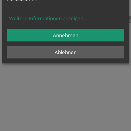
Weitere Informationen anzeigen
...
teilen
tweet
pin it
Annehmen
Ablehnen