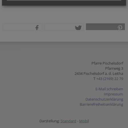
teilen
tweet
pin it
Pfarre Pischelsdorf
Pfarrweg 3
2434 Pischelsdorf a. d. Leitha
T
+43 (2169) 22 79
E-Mail schreiben
Impressum
Datenschutzerklärung
Barrierefreiheitserklärung
Darstellung:
Standard
-
Mobil