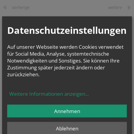
vorherige
weitere
Datenschutzeinstellungen
NEWSLETTER
Geben Sie bitte Ihre E-Mail Adresse ein
Auf unserer Webseite werden Cookies verwendet
für Social Media, Analyse, systemtechnische
Notwendigkeiten und Sonstiges. Sie können Ihre
Ich stimme der
Datenverarbeitung
zu.
*
Zustimmung später jederzeit ändern oder
zurückziehen.
Ich habe die
Informationen zum Datenschutz
gelesen.
*
Weitere Informationen anzeigen
...
GOTTESDIENSTE
Annehmen
Ablehnen