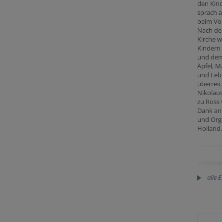
den Kind
sprach a
beim Vo
Nach der
Kirche 
Kindern
und de
Äpfel, 
und Le
überreic
Nikolau
zu Ross 
Dank an 
und Orga
Holland.
alle 