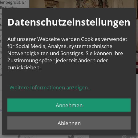
er begrüßt. Er
lle Kinder
rnamen an.
Datenschutzeinstellungen
 Feier in der
wurden den
 vom Nikolaus
m Krampus
Auf unserer Webseite werden Cookies verwendet
Mandarinen
für Social Media, Analyse, systemtechnische
bkuchen
ht. Der
Notwendigkeiten und Sonstiges. Sie können Ihre
s wurde hoch
Zustimmung später jederzeit ändern oder
verabschiedet.
zurückziehen.
alle Helfer
nisatorin Fr.
Weitere Informationen anzeigen
...
Annehmen
Einträge anzeigen
Ablehnen
teilen
tweet
pin it