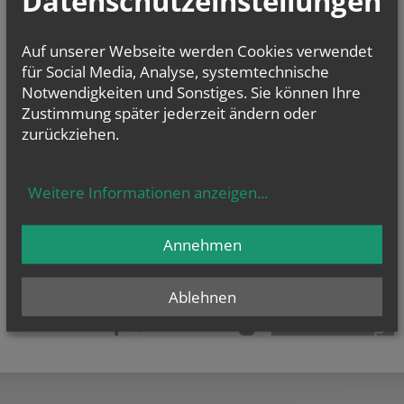
Datenschutzeinstellungen
E-Mail:
pfarre.gallbrunn@katholischekirche.at
Offenlegung zur grundlegenden Richtung:
Auf unserer Webseite werden Cookies verwendet
Diese Seite ist der Webauftritt von Pfarre Stixneusiedl im Rahmen des
für Social Media, Analyse, systemtechnische
Webportals der Erzdiözese Wien.
Notwendigkeiten und Sonstiges. Sie können Ihre
Datenschutzerklärung
Zustimmung später jederzeit ändern oder
Barrierefreiheitserklärung
zurückziehen.
Weitere Informationen anzeigen
...
Annehmen
Ablehnen
teilen
tweet
pin it