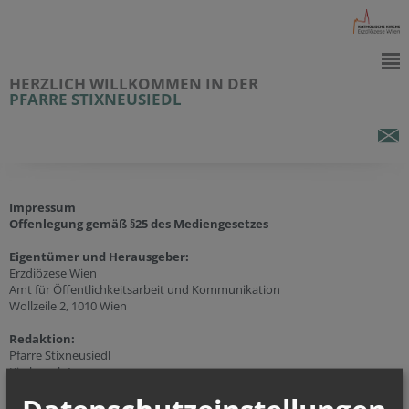
HERZLICH WILLKOMMEN IN DER
PFARRE STIXNEUSIEDL
Impressum
Offenlegung gemäß §25 des Mediengesetzes
Eigentümer und Herausgeber:
Erzdiözese Wien
Amt für Öffentlichkeitsarbeit und Kommunikation
Wollzeile 2, 1010 Wien
Redaktion:
Pfarre Stixneusiedl
Kirchenpl. 1
2463 Gallbrunn
Mobil:
+43 (664) 88 68 05 10