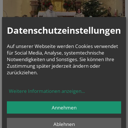
Datenschutzeinstellungen
Auf unserer Webseite werden Cookies verwendet
für Social Media, Analyse, systemtechnische
Notwendigkeiten und Sonstiges. Sie können Ihre
Einige Kinder haben mit ihren Eltern den Familiengottesdienst besucht.
Die Kinder haben alle mitgemacht und den Anweisungen gefolgt.
Zustimmung später jederzeit ändern oder
Patricia und Pfarrer Krzysztof haben die Hl. Messe gut organisiert.
zurückziehen.
Bianca und Christina haben mit Gitarren die Lieder gestaltet.
Weitere Informationen anzeigen
...
alle Einträge anzeigen
Annehmen
Ablehnen