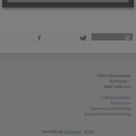
teilen
tweet
pin it
Pfarre Stixneusiedl
Kirchenpl. 1
2463 Gallbrunn
E-Mail schreiben
Impressum
Datenschutzerklärung
Barrierefreiheitserklärung
Darstellung:
Standard
-
Mobil