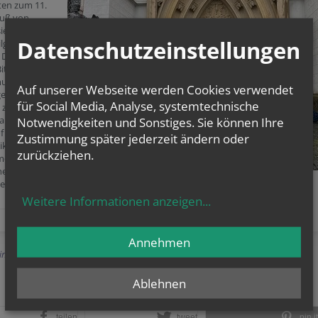
ten zum 11.
Fuß von
iedl nach Ma.
Datenschutzeinstellungen
pilgern und
 Dank und
itten unserer
utter
Auf unserer Webseite werden Cookies verwendet
gen. Am
für Social Media, Analyse, systemtechnische
zelebrierte
arrer
Notwendigkeiten und Sonstiges. Sie können Ihre
f Konwerski in
Zustimmung später jederzeit ändern oder
lika eine
zurückziehen.
esse unter
her Beteiligung
ereisten.
Weitere Informationen anzeigen
...
Annehmen
Einträge anzeigen
Ablehnen
teilen
tweet
pin it