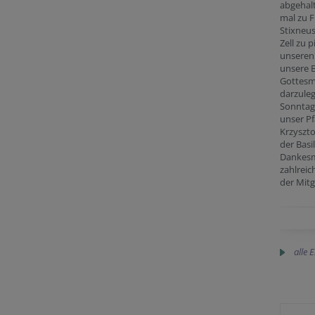
abgehal
mal zu 
Stixneus
Zell zu 
unseren
unsere B
Gottesm
darzule
Sonntag 
unser Pf
Krzyszto
der Basi
Dankesm
zahlreic
der Mitg
alle 