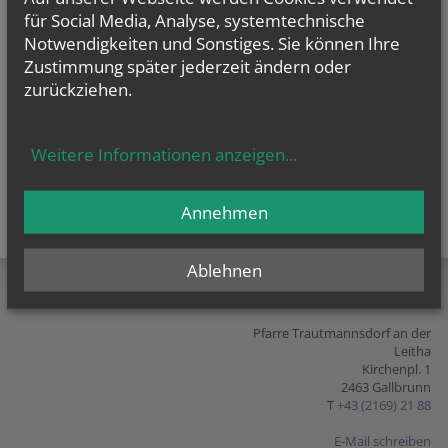
für Social Media, Analyse, systemtechnische
Notwendigkeiten und Sonstiges. Sie können Ihre
Zustimmung später jederzeit ändern oder
zurückziehen.
Weitere Informationen anzeigen
...
Annehmen
teilen
tweet
pin it
Ablehnen
Pfarre Trautmannsdorf an der
Leitha
Kirchenpl. 1
2463 Gallbrunn
T
+43 (2169) 21 88
E-Mail schreiben