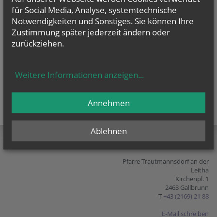
für Social Media, Analyse, systemtechnische
Notwendigkeiten und Sonstiges. Sie können Ihre
Zustimmung später jederzeit ändern oder
zurückziehen.
Weitere Informationen anzeigen
...
Annehmen
teilen
tweet
pin it
Ablehnen
Pfarre Trautmannsdorf an der
Leitha
Kirchenpl. 1
2463 Gallbrunn
T
+43 (2169) 21 88
E-Mail schreiben