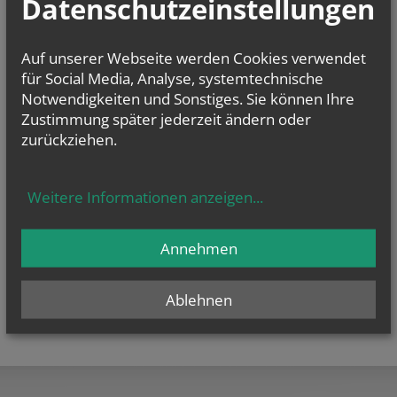
Datenschutzeinstellungen
E-Mail:
pfarre.maria-raisenmarkt@katholischekirche.at
Offenlegung zur grundlegenden Richtung:
Auf unserer Webseite werden Cookies verwendet
Diese Seite ist der Webauftritt von Pfarre Maria Raisenmarkt im Rahmen
des Webportals der Erzdiözese Wien.
für Social Media, Analyse, systemtechnische
Notwendigkeiten und Sonstiges. Sie können Ihre
Datenschutzerklärung
Zustimmung später jederzeit ändern oder
Barrierefreiheitserklärung
zurückziehen.
Weitere Informationen anzeigen
...
Annehmen
Ablehnen
teilen
tweet
pin it